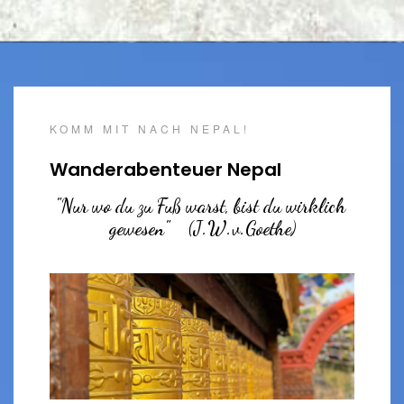
KOMM MIT NACH NEPAL!
Wanderabenteuer Nepal 
"Nur wo du zu Fuß warst, bist du wirklich 
gewesen"    (J.W.v.Goethe)