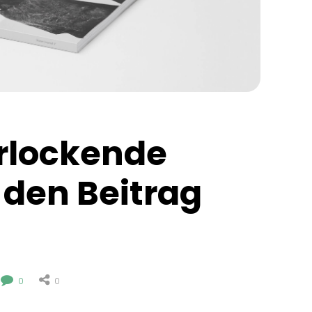
rlockende 
 den Beitrag 
0
0