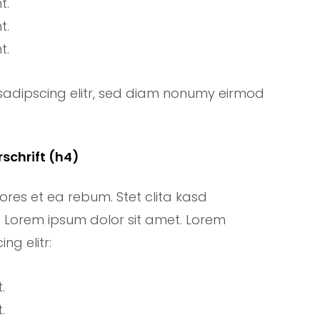
t.
t.
t.
sadipscing elitr, sed diam nonumy eirmod
schrift (h4)
ores et ea rebum. Stet clita kasd
 Lorem ipsum dolor sit amet. Lorem
ng elitr:
.
.