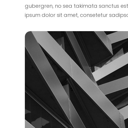
gubergren, no sea takimata sanctus est
ipsum dolor sit amet, consetetur sadipsci