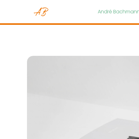
André Bachmann 
Sparring für Unternehmer
Deine abenteuerliche Nepalreise
Workshop-Reihe Mitarbeiterführung
InHouse Workshops