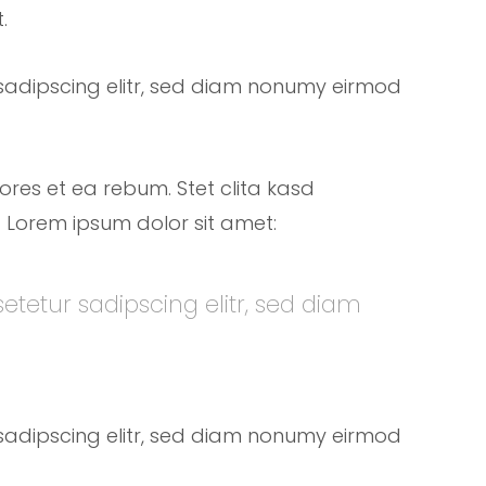
.
sadipscing elitr, sed diam nonumy eirmod
ores et ea rebum. Stet clita kasd
 Lorem ipsum dolor sit amet:
etetur sadipscing elitr, sed diam
sadipscing elitr, sed diam nonumy eirmod