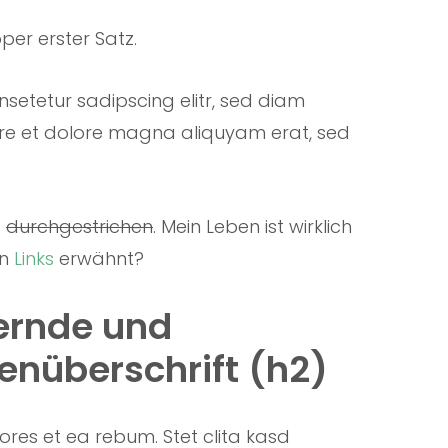
per erster Satz.
setetur sadipscing elitr, sed diam
re et dolore magna aliquyam erat, sed
d
durchgestrichen
. Mein Leben ist wirklich
en
Links
erwähnt?
ernde und 
enüberschrift (h2)
ores et ea rebum. Stet clita kasd