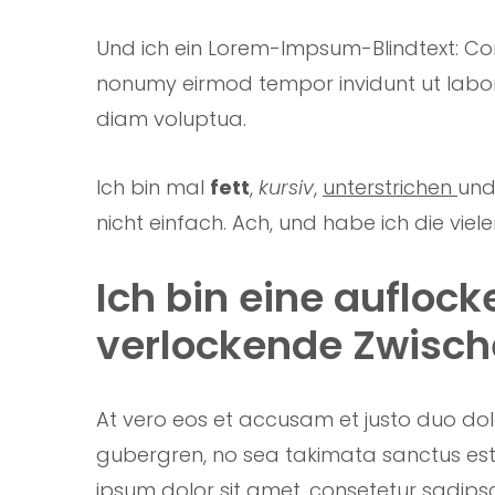
Und ich ein Lorem-Impsum-Blindtext: Con
nonumy eirmod tempor invidunt ut labo
diam voluptua.
Ich bin mal
fett
,
kursiv
,
unterstrichen
un
nicht einfach. Ach, und habe ich die viel
Ich bin eine auflock
verlockende Zwisch
At vero eos et accusam et justo duo dol
gubergren, no sea takimata sanctus est
ipsum dolor sit amet, consetetur sadipsci