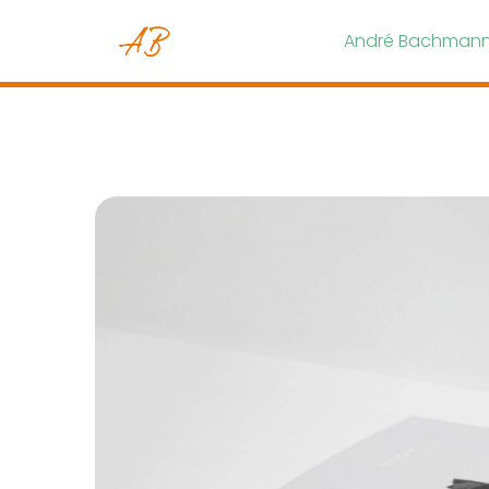
André Bachmann 
Sparring für Unternehmer
Deine abenteuerliche Nepalreise
Workshop-Reihe Mitarbeiterführung
InHouse Workshops