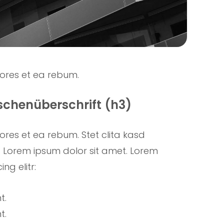
lores et ea rebum.
ischenüberschrift (h3)
ores et ea rebum. Stet clita kasd
 Lorem ipsum dolor sit amet. Lorem
ng elitr:
t.
t.