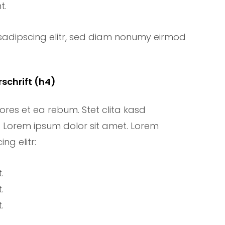
t.
sadipscing elitr, sed diam nonumy eirmod
schrift (h4)
ores et ea rebum. Stet clita kasd
 Lorem ipsum dolor sit amet. Lorem
ng elitr:
.
.
.