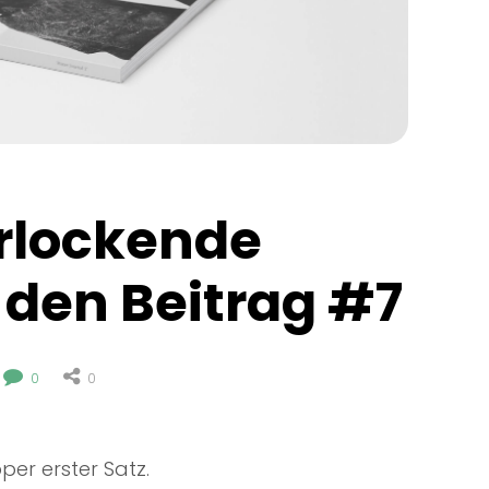
rlockende 
r den Beitrag #7
0
0
per erster Satz.