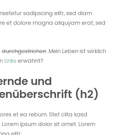
setetur sadipscing elitr, sed diam
re et dolore magna aliquyam erat, sed
d
durchgestrichen
. Mein Leben ist wirklich
en
Links
erwähnt?
ernde und 
enüberschrift (h2)
ores et ea rebum. Stet clita kasd
 Lorem ipsum dolor sit amet. Lorem
ng elitr: